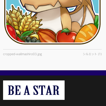
cropped-wallmashiro03.jpg
シルエット (1)