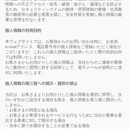
情報への不正アクセス・紛失・破損・改ざん・漏洩などを防止す
るため、セキュリティシステムの維持・管理体制の整備・社員教
育の徹底等の必要な措置を講じ、安全対策を実施し個人情報の厳
重な管理を行ないます。
個人情報の利用目的
本ウェブサイトでは、お客様からのお問い合わせ時に、お名前、
e-mailアドレス、電話番号等の個人情報をご登録いただく場合が
ございますが、これらの個人情報はご提供いただく際の目的以外
では利用いたしません。
お客さまからお預かりした個人情報は、当社からのご連絡や業務
のご案内やご質問に対する回答として、電子メールや資料のご送
付に利用いたします。
個人情報の第三者への開示・提供の禁止
当社は、お客さまよりお預かりした個人情報を適切に管理し、次
のいずれかに該当する場合を除き、個人情報を第三者に開示いた
しません。
・お客さまの同意がある場合
・お客さまが希望されるサービスを行なうために当社が業務を委
託する業者に対して開示する場合
・法令に基づき開示することが必要である場合