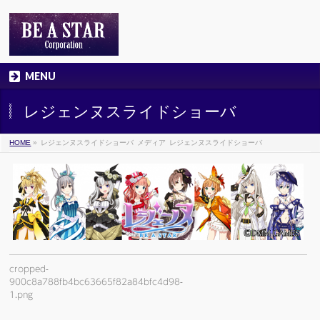
MENU
レジェンヌスライドショーバ
HOME
»
レジェンヌスライドショーバ
メディア
レジェンヌスライドショーバ
cropped-
900c8a788fb4bc63665f82a84bfc4d98-
1.png