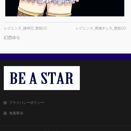
レジェンヌ_建神百_壁紙00
レジェンヌ_黒憧ましろ_壁紙00
幻芭ゆら
プライバシーポリシー
免責事項