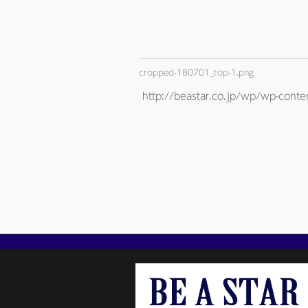
cropped-180701_top-1.png
http://beastar.co.jp/wp/wp-co