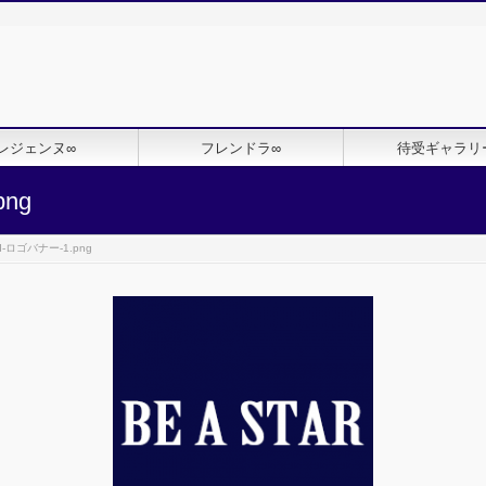
レジェンヌ∞
フレンドラ∞
待受ギャラリ
png
ed-ロゴバナー-1.png