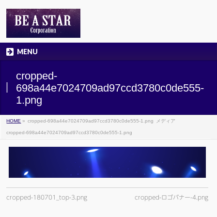
MENU
cropped-
698a44e7024709ad97ccd3780c0de555-
1.png
HOME
»
cropped-698a44e7024709ad97ccd3780c0de555-1.png
メディア
cropped-698a44e7024709ad97ccd3780c0de555-1.png
cropped-180701_top-3.png
cropped-ロゴバナー-4.png